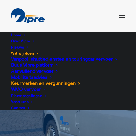
Home
Over Vipre
Nieuws
Wat wij doen
Vanpool, shuttlediensten en touringcar vervoer
Buus Vipre platform
Aanvullend vervoer
Keurmerken en
Mobiliteitsadvies
Keurmerken en vergunningen
vergunningen
WMO vervoer
Dienstregelingen
Vacatures
Contact