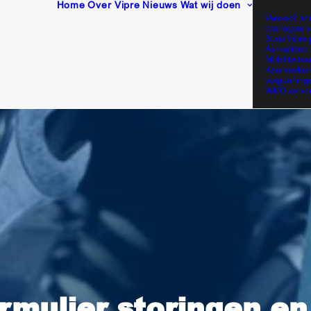
Home
Over Vipre
Nieuws
Wat wij doen
Vanpool, sh
touringcar v
Buus Vipre 
Aanvullend 
Mobiliteitsa
Keurmerken
vergunning
WMO vervo
rmulier storingen e