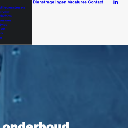
Dienstregelingen
Vacatures
Contact
uttlediensten en
ervoer
platform
vervoer
dvies
 en
en
er
n onderhoud