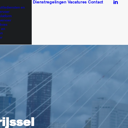
Dienstregelingen
Vacatures
Contact
uttlediensten en
ervoer
platform
vervoer
dvies
 en
en
er
ijssel