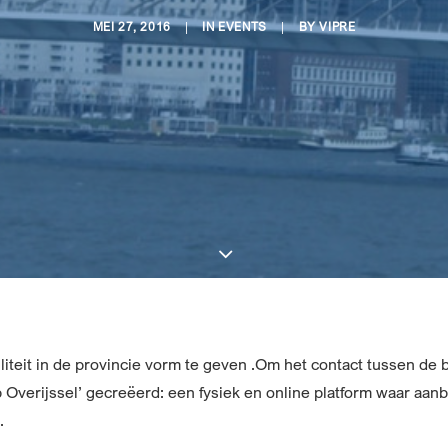
MEI 27, 2016
|
IN
EVENTS
|
BY
VIPRE
teit in de provincie vorm te geven .Om het contact tussen de b
ab Overijssel’ gecreëerd: een fysiek en online platform waar aan
.