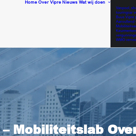
Home
Over Vipre
Nieuws
Wat wij doen
Vanpool, sh
touringcar v
Buus Vipre 
Aanvullend 
Mobiliteitsa
Keurmerken
vergunning
WMO vervo
 – Mobiliteitslab Over